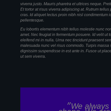
viverra justo. Mauris pharetra et ultrices neque. Pret
Et tortor at risus viverra adipiscing at. Rutrum tellus
cras. Id aliquet lectus proin nibh nisl condimentum i
pellentesque.
Eu lobortis elementum nibh tellus molestie nunc non.
amet. Nec feugiat in fermentum posuere. Id velit ut 
eleifend mi in nulla. Urna nec tincidunt praesent sem
malesuada nunc vel risus commodo. Turpis massa 
dignissim suspendisse in est ante in. Fusce ut plac
ut sem viverra.
״We always strives to be in