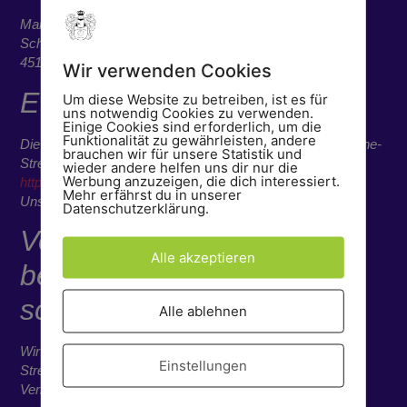
Markus Adams
Schongauerstr. 6
45147 Essen
Wir verwenden Cookies
EU-Streitschlichtung
Um diese Website zu betreiben, ist es für
uns notwendig Cookies zu verwenden.
Einige Cookies sind erforderlich, um die
Funktionalität zu gewährleisten, andere
Die Europäische Kommission stellt eine Plattform zur Online-
brauchen wir für unsere Statistik und
Streitbeilegung (OS) bereit:
wieder andere helfen uns dir nur die
Werbung anzuzeigen, die dich interessiert.
https://ec.europa.eu/consumers/odr/
.
Mehr erfährst du in unserer
Unsere E-Mail-Adresse finden Sie oben im Impressum.
Datenschutzerklärung.
Verbraucher­streit­
Alle akzeptieren
beilegung/Universal­
schlichtungs­stelle
Alle ablehnen
Wir sind nicht bereit oder verpflichtet, an
Einstellungen
Streitbeilegungsverfahren vor einer
Verbraucherschlichtungsstelle teilzunehmen.