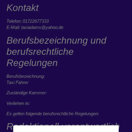
Kontakt
Telefon: 01722677333
E-Mail: taxiadams@yahoo.de
Berufsbezeichnung und
berufsrechtliche
Regelungen
Berufsbezeichnung:
Taxi Fahrer
Zuständige Kammer:
Verliehen in:
Es gelten folgende berufsrechtliche Regelungen:
Redaktionell verantwortlich