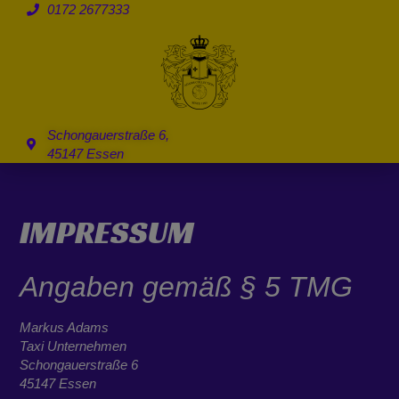
0172 2677333
Schongauerstraße 6,
45147 Essen
IMPRESSUM
Angaben gemäß § 5 TMG
Markus Adams
Taxi Unternehmen
Schongauerstraße 6
45147 Essen